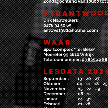
Zondagochtend van 10u00 tot 
Verantwoo
Dirk Nauwelaers
0478 91 50 65
antwvs1982@hotmail.com
Waar
Sportcomplex "Ter Beke"
Moerelei 99 2610 Wilrijk
Telefoonnummer:
03 825 42 88
Lesdata 202
September : 13
- 20 - 27
Oktober : 04 - 11 - 18 - 25
November : 15 - 22 - 29
December : 06 - 12
Januari : 24 - 31
Februari : 21- 28