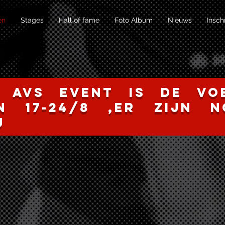
en
Stages
Hall of fame
Foto Album
Nieuws
Insch
d AVS event is de voe
n 17-24/8 ,er zijn 
j