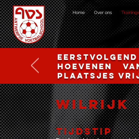
Home
Over ons
Training
Eerstvolgen
Hoevenen va
plaatsjes vri
Wilrijk
Tijdstip