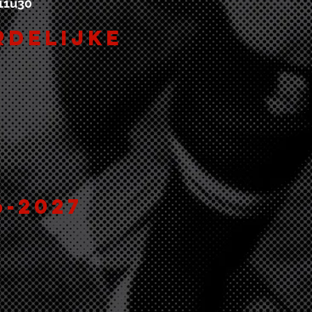
11u30
rdelijke
6
-2027