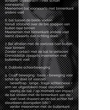
lichaam (zijwaarts!!!! ) (niet schuin
voorwaarts)
Meenemen bal voorwaarts met binnenkant
andere voet
6. bal tussen de beide voeten
Vanuit stilstand over de bal stappen van
buiten naar binnen
Meenemen met binnenkant andere voet
(eerst zijwaarts dan richting doel)
7. Bal afrollen met de voetzool (van buiten
naar binnen)
Zonder contact met de bal te verliezen
Onmiddellijk zijwaarts meenemen met
buitenkant voet
8. Dubbele schaarbeweging
9. Cruijff beweging : basis = beweging voor
schot op doel (of voorzet)
(wreeftrap : lange , trage achterzwaai +
arm ver uitgestoken) maar steunvoet
voorbij de bal / op moment van impact
de bal strelen met de binnenkant van de
voet (voet draaien) en de bal achter het
steunbeen doorspelen (180°)
verder meenemen met de buitenkant