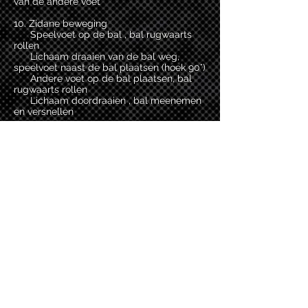
van de andere voet
10. Zidane beweging
Speelvoet op de bal , bal rugwaarts
rollen
Lichaam draaien van de bal weg,
speelvoet naast de bal plaatsen (hoek 90°)
Andere voet op de bal plaatsen, bal
rugwaarts rollen
Lichaam doordraaien , bal meenemen
en versnellen
11. Ibrahimovic beweging (of de “Akka”)
Leiden van de bal, bal kleeft aan
binnenkant van de voorvoet
Met snelle voetbeweging vanuit de
enkel de bal met de buitenkant van de
voet zijwaarts meenemen
(ook mogelijk in omgekeerde volgorde
: buitenkant-binnenkant)
12. Ronaldo beweging
Op snelheid drijven , de bal met de
binnenkant van de voet achter het
steunbeen schuin voorwaarts
spelen (= verschil met Cruijff beweging)