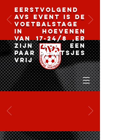
Eerstvolgend
AVS event is de
voetbalstage
in Hoevenen
van 17-24/8 ,er
zijn nog een
paar plaatsjes
vrij