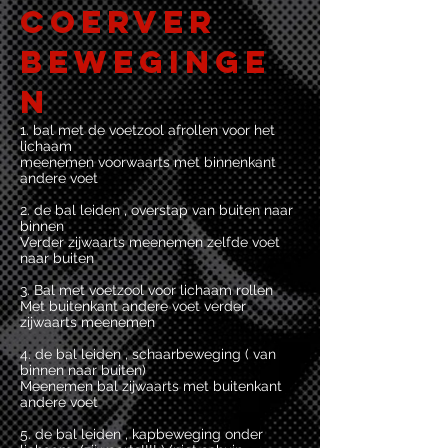
Coerver
beweginge
n
1. bal met de voetzool afrollen voor het
lichaam
meenemen voorwaarts met binnenkant
andere voet
2. de bal leiden , overstap van buiten naar
binnen
Verder zijwaarts meenemen zelfde voet
naar buiten
3. Bal met voetzool voor lichaam rollen
Met buitenkant andere voet verder
zijwaarts meenemen
4. de bal leiden , schaarbeweging ( van
binnen naar buiten)
Meenemen bal zijwaarts met buitenkant
andere voet
5. de bal leiden , kapbeweging onder