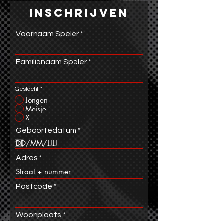
Inschrijven
Voornaam Speler
Familienaam Speler
Geslacht
*
Jongen
Meisje
X
r
Geboortedatum
*
e
q
u
Adres
i
r
e
d
Postcode
Woonplaats