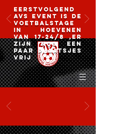
Eerstvolgend
AVS event is de
voetbalstage
in Hoevenen
van 17-24/8 ,er
zijn nog een
paar plaatsjes
vrij