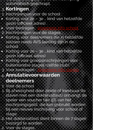
automatisch geschrapt.
Kortingen
Inschrijvingen voor de school :
Korting voor 2e – 3e … kind van hetzelfde
gezin (officieel adres) .
Voor bedragen :
algemene info school
Inschrijvingen voor de stages :
Korting voor deelnemers die in hetzelfde
seizoen reeds AVS leerling zijn in de
school
Korting voor 2e – 3e ….kind van hetzelfde
gezin (officieel adres)
Korting voor groepsinschrijvingen voor
buitenlandse stages (zelfde club)
Voor bedragen :
Algemene info stages
Annulatievoorwaarden
deelnemers
Voor de school
Bij afwezigheid door ziekte of kwetsuur (te
staven met een doktersattest) ontvangt de
speler een voucher twv 5% van het
inschrijvingsgeld, die kan gebruikt worden
bij een nieuwe inschrijving voor school of
stage.
Het doktersattest dient binnen de 7 dagen
bezorgd te worden.
Voor de stages