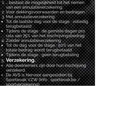
… bestaat de mogelijkheid tot het nemen
van een annulatieverzekering.
Voor dekkingsvoorwaarden en bedragen :
Met annulatieverzekering:
Tot de laatste dag voor de stage : volledig
terugbetaald
Tijdens de stage : de gemiste dagen pro
rata van 75% van het inschrijvingsbedrag
Zonder annulatieverzekering
Tot de dag voor de stage : 50% van het
totale bedrag wordt terugbetaald
Tijdens de stage : geen terugbetaling
Verzekering.
Alle deelnemers zijn door hun inschrijving
verzekerd.
De AVS is hiervoor aangesloten bij
Sportievak VZW (Info : sportievak.be /
sportverzekering)​
Gedragscode
Voor de lessen in de school dienen de
spelers de AVS-trainingskledij (T-shirt ,
trainingsvest en -broek) te dragen vanaf
het ogenblik dat deze ter beschikking is.
Regenkledij kan via de AVS bijbesteld
worden aan gunstige voorwaarden.
Het dragen van kledij met eender welk
kenmerk van een andere voetbalschool is