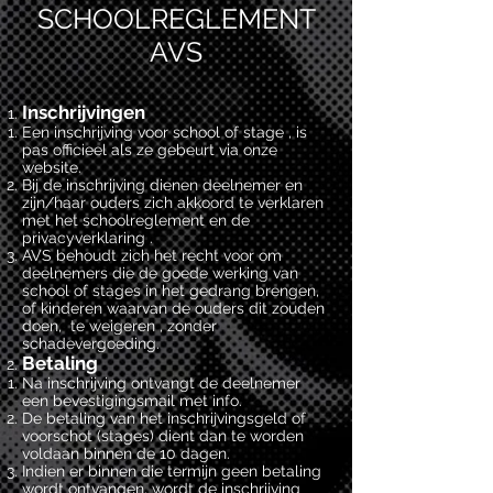
SCHOOLREGLEMENT
AVS​
Inschrijvingen
Een inschrijving voor school of stage , is
pas officieel als ze gebeurt via onze
website.
Bij de inschrijving dienen deelnemer en
zijn/haar ouders zich akkoord te verklaren
met het schoolreglement en de
privacyverklaring .
AVS behoudt zich het recht voor om
deelnemers die de goede werking van
school of stages in het gedrang brengen,
of kinderen waarvan de ouders dit zouden
doen, te weigeren , zonder
schadevergoeding.
Betaling
Na inschrijving ontvangt de deelnemer
een bevestigingsmail met info.
De betaling van het inschrijvingsgeld of
voorschot (stages) dient dan te worden
voldaan binnen de 10 dagen.
Indien er binnen die termijn geen betaling
wordt ontvangen, wordt de inschrijving