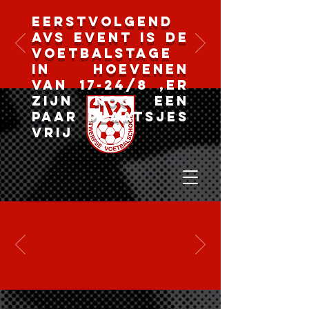
Eerstvolgend
AVS event is de
voetbalstage
in Hoevenen
van 17-24/8 ,er
zijn nog een
paar plaatsjes
vrij