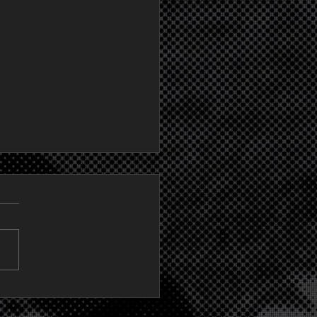
 november
ng WILRIJK gaat door,
inen zijn bespeelbaar