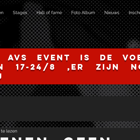
en
Stages
Hall of fame
Foto Album
Nieuws
Insch
d AVS event is de voe
n 17-24/8 ,er zijn 
j
 te lezen