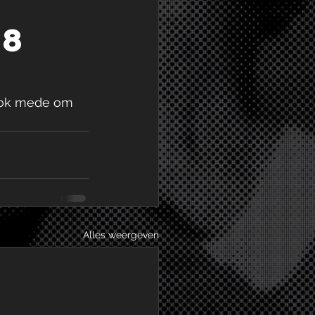
18
ook mede om 
Alles weergeven